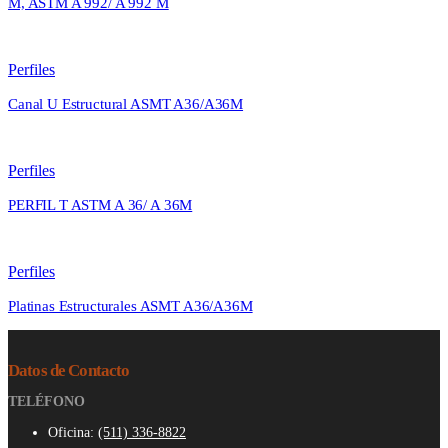
M, ASTM A 992/ A 992 M
Perfiles
Canal U Estructural ASMT A36/A36M
Perfiles
PERFIL T ASTM A 36/ A 36M
Perfiles
Platinas Estructurales ASMT A36/A36M
Datos de Contacto
TELÉFONO
Oficina:
(511) 336-8822