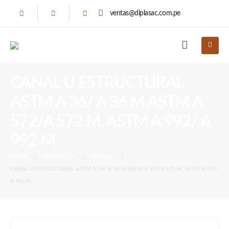
ventas@diplasac.com.pe
CANAL U ESTRUCTURAL
ASTM A 36/ A 36 M ASTM A
572/A 572 M, ASTM A 992/ A
992 M
HOME
PRODUCTOS
PERFILES
CANAL U ESTRUCTURAL ASTM A 36/ A 36 M ASTM A 572/A 572 M, ASTM A 992/
A 992 M