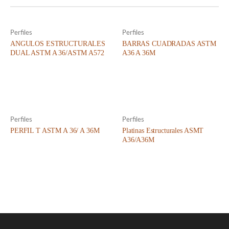
Perfiles
Perfiles
ANGULOS ESTRUCTURALES
BARRAS CUADRADAS ASTM
DUAL ASTM A 36/ASTM A572
A36 A 36M
Perfiles
Perfiles
PERFIL T ASTM A 36/ A 36M
Platinas Estructurales ASMT
A36/A36M