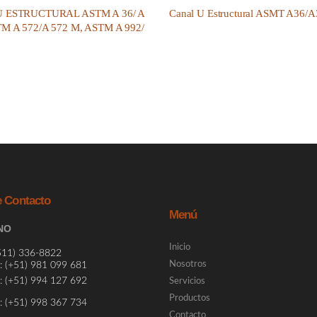
 ESTRUCTURAL ASTM A 36/ A
Canal U Estructural ASMT A36/
M A 572/A 572 M, ASTM A 992/
e Contacto
Menú
NO
Inicio
511) 336-8822
Nosotros
 (
+51) 981 099 681
 (
+51) 994 127 692
Servicios
Productos
 (
+51)
998 367 734
Contacto