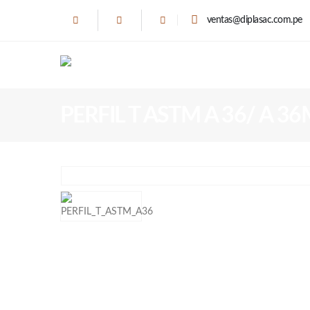
ventas@diplasac.com.pe
PERFIL T ASTM A 36/ A 36