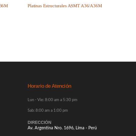
A36M
Platinas Estructurales ASMT A36/A36M
Horario de Atención
Lun - Vie: 8:00 am a 5:30 pm
Sab: 8:00 am a 1:00 pm
DIRECCIÓN
Av. Argentina Nro. 1696, Lima - Perú