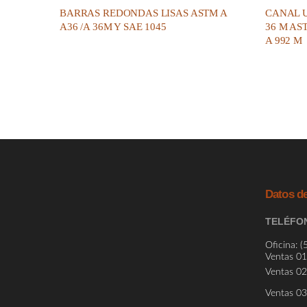
BARRAS REDONDAS LISAS ASTM A
CANAL U
A36 /A 36M Y SAE 1045
36 M AST
A 992 M
Datos d
TELÉFO
Oficina:
(
Ventas 01:
Ventas 02:
Ventas 03: