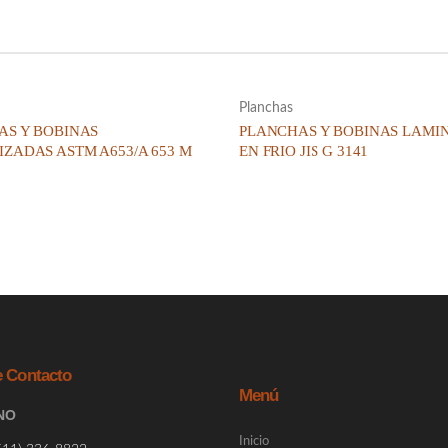
Planchas
AS Y BOBINAS
PLANCHAS Y BOBINAS LAMI
ZADAS ASTM A653/A 653 M
EN FRIO JIS G 3141
e Contacto
Menú
NO
Inicio