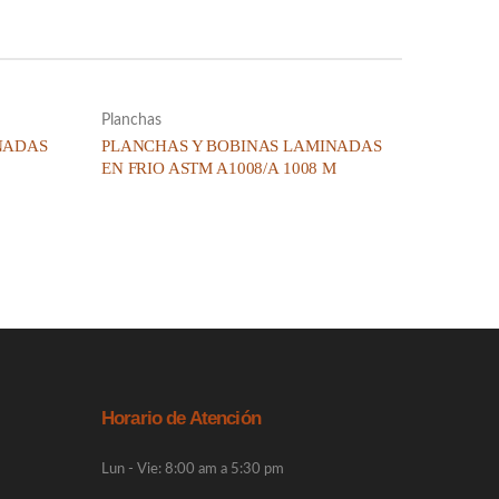
Planchas
NADAS
PLANCHAS Y BOBINAS LAMINADAS
EN FRIO ASTM A1008/A 1008 M
Horario de Atención
Lun - Vie: 8:00 am a 5:30 pm