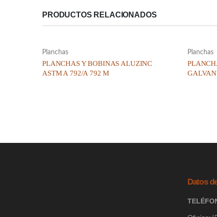
PRODUCTOS RELACIONADOS
Planchas
Planchas
PLANCHAS Y BOBINAS ALUZINC
PLANCH
ASTM A 792/A 792 M
GALVANI
Datos d
TELÉFO